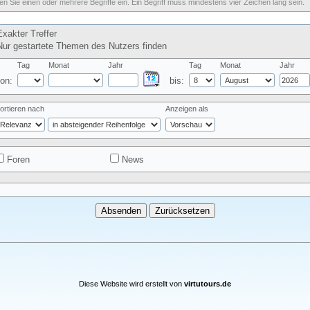
n Sie einen oder mehrere Begriffe ein. Ein Begriff muss mindestens vier Zeichen lang sein.
xakter Treffer
ur gestartete Themen des Nutzers finden
Tag
Monat
Jahr
Tag
Monat
Jahr
on:
bis:
ortieren nach
Anzeigen als
Foren
News
Diese Website wird erstellt von
virtutours.de