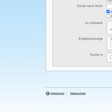
Gebe
Suche nach Autor
E
N
Im Zeitraum
v
Ergebnisanzeige
S
Suche in
Impressum
Datenschutz