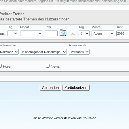
n Sie einen oder mehrere Begriffe ein. Ein Begriff muss mindestens vier Zeichen lang sein.
xakter Treffer
ur gestartete Themen des Nutzers finden
Tag
Monat
Jahr
Tag
Monat
Jahr
on:
bis:
ortieren nach
Anzeigen als
Foren
News
Diese Website wird erstellt von
virtutours.de