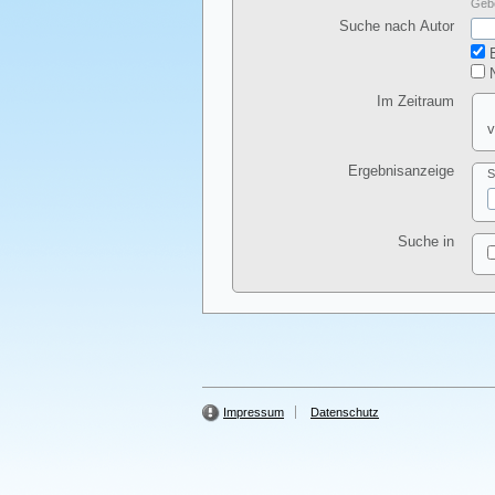
Gebe
Suche nach Autor
E
N
Im Zeitraum
v
Ergebnisanzeige
S
Suche in
Impressum
Datenschutz