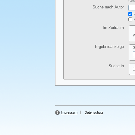
Gebe
Suche nach Autor
E
N
Im Zeitraum
v
Ergebnisanzeige
S
Suche in
Impressum
Datenschutz