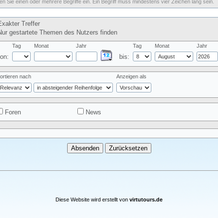
n Sie einen oder mehrere Begriffe ein. Ein Begriff muss mindestens vier Zeichen lang sein.
xakter Treffer
ur gestartete Themen des Nutzers finden
Tag
Monat
Jahr
Tag
Monat
Jahr
on:
bis:
ortieren nach
Anzeigen als
Foren
News
Diese Website wird erstellt von
virtutours.de