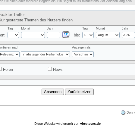
n Sie einen oder mehrere Begriffe ein. Ein Begriff muss mindestens vier Zeichen lang sein.
xakter Treffer
ur gestartete Themen des Nutzers finden
Tag
Monat
Jahr
Tag
Monat
Jahr
on:
bis:
ortieren nach
Anzeigen als
Foren
News
Donne
Diese Website wird erstellt von
virtutours.de