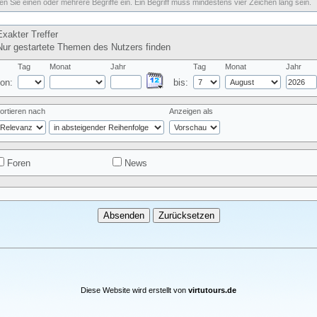
n Sie einen oder mehrere Begriffe ein. Ein Begriff muss mindestens vier Zeichen lang sein.
xakter Treffer
ur gestartete Themen des Nutzers finden
Tag
Monat
Jahr
Tag
Monat
Jahr
on:
bis:
ortieren nach
Anzeigen als
Foren
News
Diese Website wird erstellt von
virtutours.de