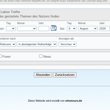
n Sie einen oder mehrere Begriffe ein. Ein Begriff muss mindestens vier Zeichen lang sein.
xakter Treffer
ur gestartete Themen des Nutzers finden
Tag
Monat
Jahr
Tag
Monat
Jahr
on:
bis:
ortieren nach
Anzeigen als
Foren
News
Diese Website wird erstellt von
virtutours.de