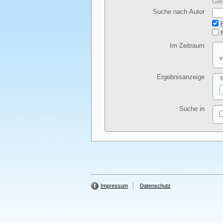
Gebe
Suche nach Autor
E
N
Im Zeitraum
v
Ergebnisanzeige
S
Suche in
Impressum
Datenschutz