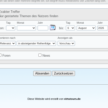
n Sie einen oder mehrere Begriffe ein. Ein Begriff muss mindestens vier Zeichen lang sein.
xakter Treffer
ur gestartete Themen des Nutzers finden
Tag
Monat
Jahr
Tag
Monat
Jahr
on:
bis:
ortieren nach
Anzeigen als
Foren
News
Diese Website wird erstellt von
virtutours.de