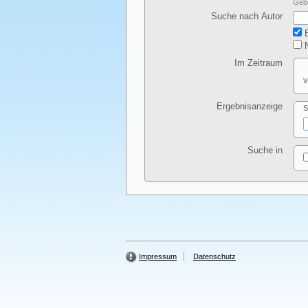
Gebe
Suche nach Autor
E
N
Im Zeitraum
v
Ergebnisanzeige
S
Suche in
Impressum
Datenschutz