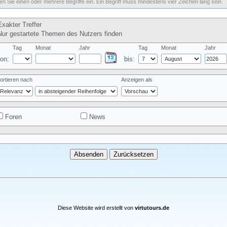
n Sie einen oder mehrere Begriffe ein. Ein Begriff muss mindestens vier Zeichen lang sein.
xakter Treffer
ur gestartete Themen des Nutzers finden
Tag
Monat
Jahr
Tag
Monat
Jahr
on:
bis:
ortieren nach
Anzeigen als
Foren
News
Diese Website wird erstellt von
virtutours.de