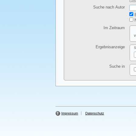
Gebe
Suche nach Autor
E
N
Im Zeitraum
v
Ergebnisanzeige
S
Suche in
Impressum
Datenschutz