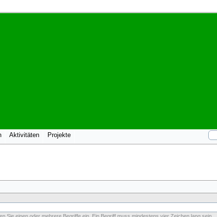
n
Aktivitäten
Projekte
n Sie einen oder mehrere Begriffe ein. Ein Begriff muss mindestens vier Zeichen lang sein.