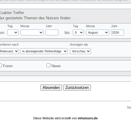
xakter Treffer
ur gestartete Themen des Nutzers finden
Tag
Monat
Jahr
Tag
Monat
Jahr
on:
bis:
ortieren nach
Anzeigen als
Foren
News
Sa
Diese Website wird erstellt von
virtutours.de