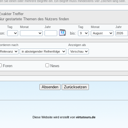
n Sie einen oder mehrere Begriffe ein. Ein Begriff muss mindestens vier Zeichen lang sein.
xakter Treffer
ur gestartete Themen des Nutzers finden
Tag
Monat
Jahr
Tag
Monat
Jahr
on:
bis:
ortieren nach
Anzeigen als
Foren
News
Diese Website wird erstellt von
virtutours.de