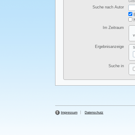
Gebe
Suche nach Autor
E
N
Im Zeitraum
v
Ergebnisanzeige
S
Suche in
Impressum
Datenschutz