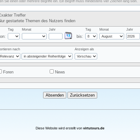
n Sie einen oder mehrere Begriffe ein. Ein Begriff muss mindestens vier Zeichen lang sein.
xakter Treffer
ur gestartete Themen des Nutzers finden
Tag
Monat
Jahr
Tag
Monat
Jahr
on:
bis:
ortieren nach
Anzeigen als
Foren
News
Diese Website wird erstellt von
virtutours.de