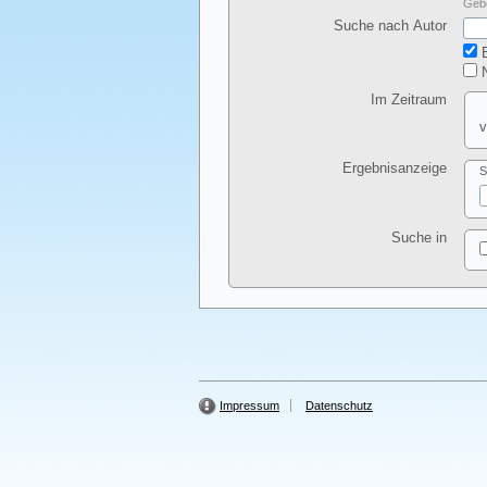
Gebe
Suche nach Autor
E
N
Im Zeitraum
v
Ergebnisanzeige
S
Suche in
Impressum
Datenschutz