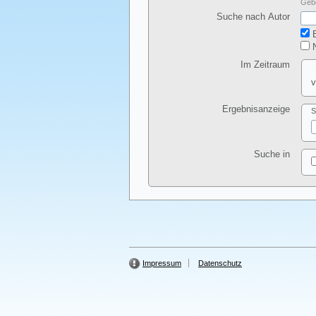
Gebe
Suche nach Autor
E
N
Im Zeitraum
v
Ergebnisanzeige
S
Suche in
Impressum
Datenschutz