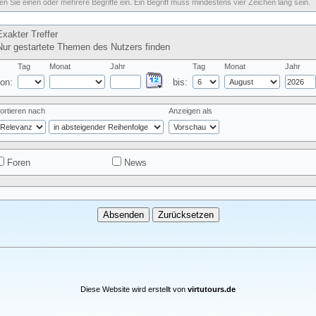
n Sie einen oder mehrere Begriffe ein. Ein Begriff muss mindestens vier Zeichen lang sein.
xakter Treffer
ur gestartete Themen des Nutzers finden
Tag
Monat
Jahr
Tag
Monat
Jahr
on:
bis:
ortieren nach
Anzeigen als
Foren
News
Diese Website wird erstellt von
virtutours.de