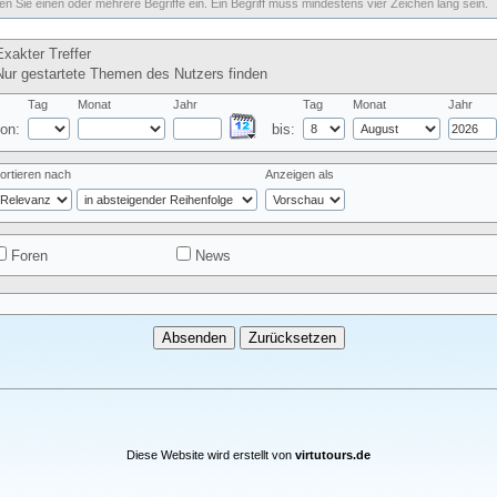
n Sie einen oder mehrere Begriffe ein. Ein Begriff muss mindestens vier Zeichen lang sein.
xakter Treffer
ur gestartete Themen des Nutzers finden
Tag
Monat
Jahr
Tag
Monat
Jahr
on:
bis:
ortieren nach
Anzeigen als
Foren
News
Diese Website wird erstellt von
virtutours.de