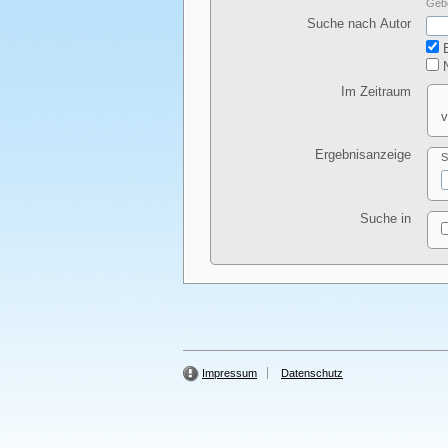
Gebe
Suche nach Autor
E
N
Im Zeitraum
v
Ergebnisanzeige
S
Suche in
Impressum
Datenschutz