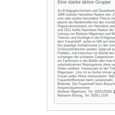
Eine starke aktive Gruppe
An Erfolgsgeschichten und Dauerbrenne
1998 startete Hannelore Raeker den „F
eine oder andere besondere Thema unt
platzte die Niedermühle bei den monat
Organisationsteams um Hannelore war s
und 2011 durfte Hannelore Raeker die 
Leitung von Marlene Hilgemann und Mar
Themen und Ausflüge in der Erfolgssp
dem Frauentreff -außer er fällt auf ei
Der jeweilige Auftaktmonat zu den vie
Schmuckkörbchen werden, liebevoll ausg
Pedalen, mal klatschen sie Beifall bei
schwingen die schweren Zangeneisen 
ein Fachmann in die Mühle oder man b
unterhaltsamem Beiprogramm ohne selb
Orden verdient. Interessant ist der T
Hilgemann: „Uns ist es bisher immer g
Frauen jeden Alters interessieren. Nat
Frauentrefflerinnen beim Leinenmarkt,
Bildzeile: Der Frauentreff beim Besuch
Ansprechpartnerinnen:
Marlene Hilgemann, Tel. 02551/5340,
Marianne Büsing, Tel. 02551 2155