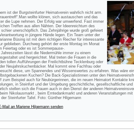
rn ist der Burgsteinfurter Heimatverein wahrlich nicht arm.
rauentreff“.Man wollte klönen, sich austauschen und das
er die Lupe nehmen. Der Erfolg war umwerfend. Fast immer
lichen Treffen aus allen Nähten. Der Ideenreichtum des
chier unerschöpflich. Das Zehnjährige wurde groß gefeiert
Verantwortung in jüngere Hände legen. Ein Team unter der
ianne Büsing ist mit dem richtigen Riecher für interessante
ur geblieben. Durchweg gehört der erste Montag im Monat
nen Feiertag oder es ist Sommerpause-.
r Jahreszeiten lässt die Niedermühle immer zu einem
estaltet und hergerichtet. Mal treten die Frauen in die
 den tollen Aufführungen der Freilichtbühne Tecklenburg oder
der Neujahrskuchenbäcker. Mal kommt eine Fachfrau oder
esucht diese, um Spannendes und Wissenswertes zu erfahren. Was wäre ein 
stgebackenen Kuchen? Die Back-Spezialistinnen unter den Heimatvereinsfra
reff zum Beispiel auch für Neubürgerinnen, die im neuen Heimatort Kontakte 
elungen, in Steinfurt und der Umgebung geschichtliche, gesellschaftliche un
ürlich stellen sich die Frauen auch in den Dienst der anderen Heimatvereinsve
 beim Nikolausmarkt , beim Erntedankmarkt und anderen Veranstaltungen mit 
 der Steinfurter Tafel. Foto: Günther Hilgemann
E-Mail an Mariene Hilgemann senden