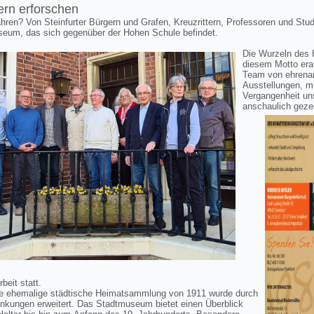
rn erforschen
ahren?
Von Steinfurter Bürgern und Grafen, Kreuzrittern, Professoren und Stu
seum, das sich gegenüber der Hohen Schule befindet.
Die Wurzeln des 
diesem Motto erar
Team von ehrenam
Ausstellungen, m
Vergangenheit un
anschaulich geze
eit statt.
e ehemalige städtische Heimatsammlung von 1911 wurde durch
enkungen erweitert. Das Stadtmuseum bietet einen Überblick