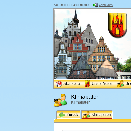
Sie sind nicht angemeldet.
Anmelden
Startseite
Unser Verein
Un
KIimapaten
KIimapaten
Zurück
KIimapaten