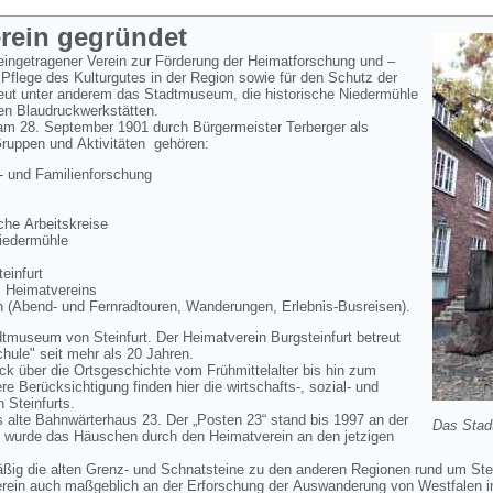
erein gegründet
 eingetragener Verein zur Förderung der Heimatforschung und –
 Pflege des Kulturgutes in der Region sowie für den Schutz der
reut unter anderem das Stadtmuseum, die historische Niedermühle
en Blaudruckwerkstätten.
 am 28. September 1901 durch Bürgermeister Terberger als
Gruppen und Aktivitäten gehören:
 und Familienforschung
he Arbeitskreise
Niedermühle
infurt
s Heimatvereins
 (Abend- und Fernradtouren, Wanderungen, Erlebnis-Busreisen).
dtmuseum von Steinfurt. Der Heimatverein Burgsteinfurt betreut
ule" seit mehr als 20 Jahren.
k über die Ortsgeschichte vom Frühmittelalter bis hin zum
 Berücksichtigung finden hier die wirtschafts-, sozial- und
n Steinfurts.
 alte Bahnwärterhaus 23. Der „Posten 23“ stand bis 1997 an der
Das Stad
 wurde das Häuschen durch den Heimatverein an den jetzigen
äßig die alten Grenz- und Schnatsteine zu den anderen Regionen rund um Ste
erein auch maßgeblich an der Erforschung der Auswanderung von Westfalen i