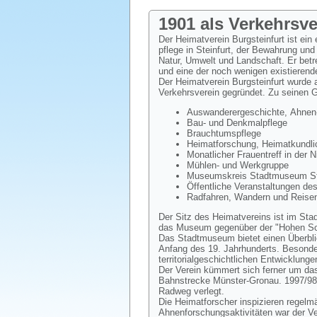
1901 als Verkehrsv
Der Heimatverein Burgsteinfurt ist ein
pflege in Steinfurt, der Bewahrung und
Natur, Umwelt und Landschaft. Er bet
und eine der noch wenigen existierend
Der Heimatverein Burgsteinfurt wurde
Verkehrsverein gegründet. Zu seinen 
Auswanderergeschichte, Ahnen-
Bau- und Denkmalpflege
Brauchtumspflege
Heimatforschung, Heimatkundlic
Monatlicher Frauentreff in der 
Mühlen- und Werkgruppe
Museumskreis Stadtmuseum Ste
Öffentliche Veranstaltungen de
Radfahren, Wandern und Reisen
Der Sitz des Heimatvereins ist im Sta
das Museum gegenüber der "Hohen Sch
Das Stadtmuseum bietet einen Überblic
Anfang des 19. Jahrhunderts. Besondere
territorialgeschichtlichen Entwicklunge
Der Verein kümmert sich ferner um das
Bahnstrecke Münster-Gronau. 1997/98
Radweg verlegt.
Die Heimatforscher inspizieren regelm
Ahnenforschungsaktivitäten war der V