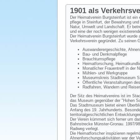
1901 als Verkehrsv
Der Heimatverein Burgsteinfurt ist ein
pflege in Steinfurt, der Bewahrung und
Natur, Umwelt und Landschaft. Er bet
und eine der noch wenigen existierend
Der Heimatverein Burgsteinfurt wurde
Verkehrsverein gegründet. Zu seinen 
Auswanderergeschichte, Ahnen-
Bau- und Denkmalpflege
Brauchtumspflege
Heimatforschung, Heimatkundlic
Monatlicher Frauentreff in der 
Mühlen- und Werkgruppe
Museumskreis Stadtmuseum Ste
Öffentliche Veranstaltungen de
Radfahren, Wandern und Reisen
Der Sitz des Heimatvereins ist im Sta
das Museum gegenüber der "Hohen Sch
Das Stadtmuseum bietet einen Überblic
Anfang des 19. Jahrhunderts. Besondere
territorialgeschichtlichen Entwicklunge
Der Verein kümmert sich ferner um das
Bahnstrecke Münster-Gronau. 1997/98
Radweg verlegt.
Die Heimatforscher inspizieren regelm
Ahnenforschungsaktivitäten war der V