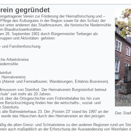
erein gegründet
 eingetragener Verein zur Förderung der Heimatforschung und –
 Pflege des Kulturgutes in der Region sowie für den Schutz der
reut unter anderem das Stadtmuseum, die historische Niedermühle
en Blaudruckwerkstätten.
 am 28. September 1901 durch Bürgermeister Terberger als
Gruppen und Aktivitäten gehören:
 und Familienforschung
he Arbeitskreise
Niedermühle
infurt
s Heimatvereins
 (Abend- und Fernradtouren, Wanderungen, Erlebnis-Busreisen).
dtmuseum von Steinfurt. Der Heimatverein Burgsteinfurt betreut
ule" seit mehr als 20 Jahren.
k über die Ortsgeschichte vom Frühmittelalter bis hin zum
 Berücksichtigung finden hier die wirtschafts-, sozial- und
n Steinfurts.
 alte Bahnwärterhaus 23. Der „Posten 23“ stand bis 1997 an der
Das Stad
 wurde das Häuschen durch den Heimatverein an den jetzigen
äßig die alten Grenz- und Schnatsteine zu den anderen Regionen rund um Ste
erein auch maßgeblich an der Erforschung der Auswanderung von Westfalen i