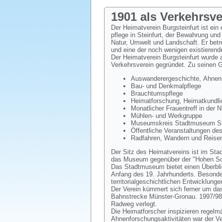
1901 als Verkehrsv
Der Heimatverein Burgsteinfurt ist ein
pflege in Steinfurt, der Bewahrung und
Natur, Umwelt und Landschaft. Er bet
und eine der noch wenigen existierend
Der Heimatverein Burgsteinfurt wurde
Verkehrsverein gegründet. Zu seinen 
Auswanderergeschichte, Ahnen-
Bau- und Denkmalpflege
Brauchtumspflege
Heimatforschung, Heimatkundlic
Monatlicher Frauentreff in der 
Mühlen- und Werkgruppe
Museumskreis Stadtmuseum Ste
Öffentliche Veranstaltungen de
Radfahren, Wandern und Reisen
Der Sitz des Heimatvereins ist im Sta
das Museum gegenüber der "Hohen Sch
Das Stadtmuseum bietet einen Überblic
Anfang des 19. Jahrhunderts. Besondere
territorialgeschichtlichen Entwicklunge
Der Verein kümmert sich ferner um das
Bahnstrecke Münster-Gronau. 1997/98
Radweg verlegt.
Die Heimatforscher inspizieren regelm
Ahnenforschungsaktivitäten war der V