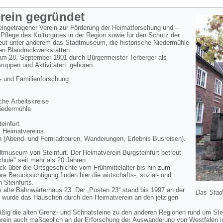
erein gegründet
 eingetragener Verein zur Förderung der Heimatforschung und –
 Pflege des Kulturgutes in der Region sowie für den Schutz der
reut unter anderem das Stadtmuseum, die historische Niedermühle
en Blaudruckwerkstätten.
 am 28. September 1901 durch Bürgermeister Terberger als
Gruppen und Aktivitäten gehören:
 und Familienforschung
he Arbeitskreise
Niedermühle
infurt
s Heimatvereins
 (Abend- und Fernradtouren, Wanderungen, Erlebnis-Busreisen).
dtmuseum von Steinfurt. Der Heimatverein Burgsteinfurt betreut
ule" seit mehr als 20 Jahren.
k über die Ortsgeschichte vom Frühmittelalter bis hin zum
 Berücksichtigung finden hier die wirtschafts-, sozial- und
n Steinfurts.
 alte Bahnwärterhaus 23. Der „Posten 23“ stand bis 1997 an der
Das Stad
 wurde das Häuschen durch den Heimatverein an den jetzigen
äßig die alten Grenz- und Schnatsteine zu den anderen Regionen rund um Ste
erein auch maßgeblich an der Erforschung der Auswanderung von Westfalen i