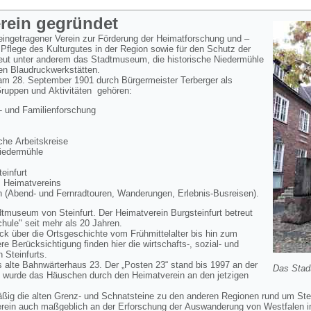
erein gegründet
 eingetragener Verein zur Förderung der Heimatforschung und –
 Pflege des Kulturgutes in der Region sowie für den Schutz der
reut unter anderem das Stadtmuseum, die historische Niedermühle
en Blaudruckwerkstätten.
 am 28. September 1901 durch Bürgermeister Terberger als
Gruppen und Aktivitäten gehören:
 und Familienforschung
he Arbeitskreise
Niedermühle
infurt
s Heimatvereins
 (Abend- und Fernradtouren, Wanderungen, Erlebnis-Busreisen).
dtmuseum von Steinfurt. Der Heimatverein Burgsteinfurt betreut
ule" seit mehr als 20 Jahren.
k über die Ortsgeschichte vom Frühmittelalter bis hin zum
 Berücksichtigung finden hier die wirtschafts-, sozial- und
n Steinfurts.
 alte Bahnwärterhaus 23. Der „Posten 23“ stand bis 1997 an der
Das Stad
 wurde das Häuschen durch den Heimatverein an den jetzigen
äßig die alten Grenz- und Schnatsteine zu den anderen Regionen rund um Ste
erein auch maßgeblich an der Erforschung der Auswanderung von Westfalen i