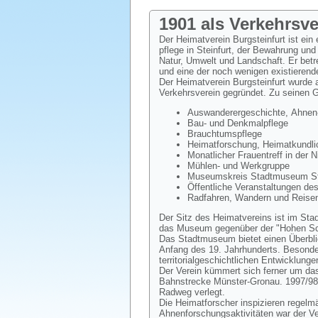
1901 als Verkehrsv
Der Heimatverein Burgsteinfurt ist ein
pflege in Steinfurt, der Bewahrung und
Natur, Umwelt und Landschaft. Er bet
und eine der noch wenigen existierend
Der Heimatverein Burgsteinfurt wurde
Verkehrsverein gegründet. Zu seinen 
Auswanderergeschichte, Ahnen-
Bau- und Denkmalpflege
Brauchtumspflege
Heimatforschung, Heimatkundlic
Monatlicher Frauentreff in der 
Mühlen- und Werkgruppe
Museumskreis Stadtmuseum Ste
Öffentliche Veranstaltungen de
Radfahren, Wandern und Reisen
Der Sitz des Heimatvereins ist im Sta
das Museum gegenüber der "Hohen Sch
Das Stadtmuseum bietet einen Überblic
Anfang des 19. Jahrhunderts. Besondere
territorialgeschichtlichen Entwicklunge
Der Verein kümmert sich ferner um das
Bahnstrecke Münster-Gronau. 1997/98
Radweg verlegt.
Die Heimatforscher inspizieren regelm
Ahnenforschungsaktivitäten war der V