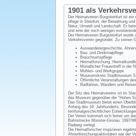
1901 als Verkehrsv
Der Heimatverein Burgsteinfurt ist ein
pflege in Steinfurt, der Bewahrung und
Natur, Umwelt und Landschaft. Er bet
und eine der noch wenigen existierend
Der Heimatverein Burgsteinfurt wurde
Verkehrsverein gegründet. Zu seinen 
Auswanderergeschichte, Ahnen-
Bau- und Denkmalpflege
Brauchtumspflege
Heimatforschung, Heimatkundlic
Monatlicher Frauentreff in der 
Mühlen- und Werkgruppe
Museumskreis Stadtmuseum Ste
Öffentliche Veranstaltungen de
Radfahren, Wandern und Reisen
Der Sitz des Heimatvereins ist im Sta
das Museum gegenüber der "Hohen Sch
Das Stadtmuseum bietet einen Überblic
Anfang des 19. Jahrhunderts. Besondere
territorialgeschichtlichen Entwicklunge
Der Verein kümmert sich ferner um das
Bahnstrecke Münster-Gronau. 1997/98
Radweg verlegt.
Die Heimatforscher inspizieren regelm
Ahnenforschungsaktivitäten war der V