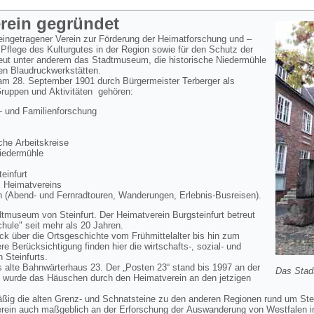
erein gegründet
 eingetragener Verein zur Förderung der Heimatforschung und –
 Pflege des Kulturgutes in der Region sowie für den Schutz der
reut unter anderem das Stadtmuseum, die historische Niedermühle
en Blaudruckwerkstätten.
 am 28. September 1901 durch Bürgermeister Terberger als
Gruppen und Aktivitäten gehören:
 und Familienforschung
he Arbeitskreise
Niedermühle
infurt
s Heimatvereins
 (Abend- und Fernradtouren, Wanderungen, Erlebnis-Busreisen).
dtmuseum von Steinfurt. Der Heimatverein Burgsteinfurt betreut
ule" seit mehr als 20 Jahren.
k über die Ortsgeschichte vom Frühmittelalter bis hin zum
 Berücksichtigung finden hier die wirtschafts-, sozial- und
n Steinfurts.
 alte Bahnwärterhaus 23. Der „Posten 23“ stand bis 1997 an der
Das Stad
 wurde das Häuschen durch den Heimatverein an den jetzigen
äßig die alten Grenz- und Schnatsteine zu den anderen Regionen rund um Ste
erein auch maßgeblich an der Erforschung der Auswanderung von Westfalen i