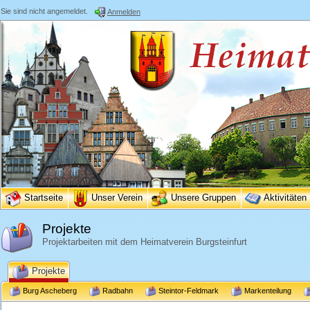
Sie sind nicht angemeldet.
Anmelden
Startseite
Unser Verein
Unsere Gruppen
Aktivitäten
Projekte
Projektarbeiten mit dem Heimatverein Burgsteinfurt
Projekte
Burg Ascheberg
Radbahn
Steintor-Feldmark
Markenteilung