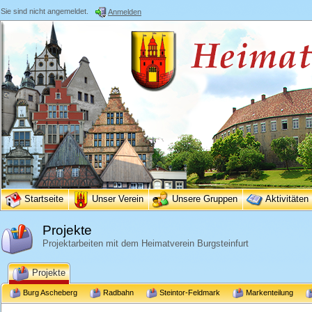
Sie sind nicht angemeldet.
Anmelden
Startseite
Unser Verein
Unsere Gruppen
Aktivitäten
Projekte
Projektarbeiten mit dem Heimatverein Burgsteinfurt
Projekte
Burg Ascheberg
Radbahn
Steintor-Feldmark
Markenteilung