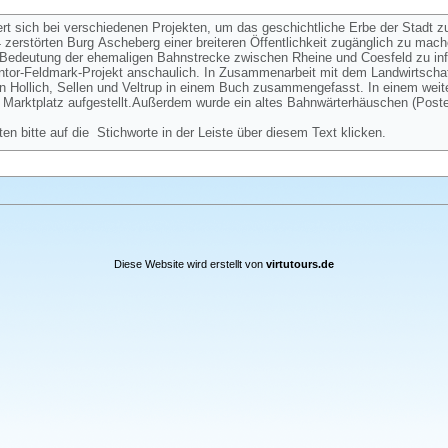
ert sich bei verschiedenen Projekten, um das geschichtliche Erbe der Stadt z
zerstörten Burg Ascheberg einer breiteren Öffentlichkeit zugänglich zu mac
ie Bedeutung der ehemaligen Bahnstrecke zwischen Rheine und Coesfeld zu in
eintor-Feldmark-Projekt anschaulich. In Zusammenarbeit mit dem Landwirtschaf
n Hollich, Sellen und Veltrup in einem Buch zusammengefasst. In einem weit
Marktplatz aufgestellt.Außerdem wurde ein altes Bahnwärterhäuschen (Post
ten bitte auf die Stichworte in der Leiste über diesem Text klicken.
Diese Website wird erstellt von
virtutours.de