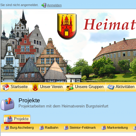
Sie sind nicht angemeldet.
Anmelden
Startseite
Unser Verein
Unsere Gruppen
Aktivitäten
Projekte
Projektarbeiten mit dem Heimatverein Burgsteinfurt
Projekte
Burg Ascheberg
Radbahn
Steintor-Feldmark
Markenteilung