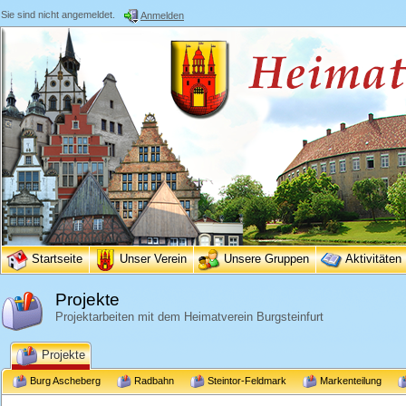
Sie sind nicht angemeldet.
Anmelden
Startseite
Unser Verein
Unsere Gruppen
Aktivitäten
Projekte
Projektarbeiten mit dem Heimatverein Burgsteinfurt
Projekte
Burg Ascheberg
Radbahn
Steintor-Feldmark
Markenteilung