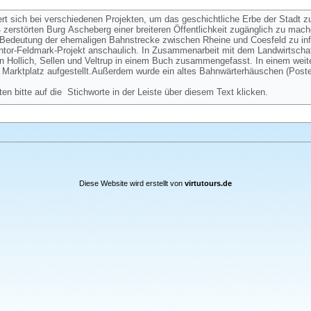
ert sich bei verschiedenen Projekten, um das geschichtliche Erbe der Stadt z
zerstörten Burg Ascheberg einer breiteren Öffentlichkeit zugänglich zu mac
ie Bedeutung der ehemaligen Bahnstrecke zwischen Rheine und Coesfeld zu in
eintor-Feldmark-Projekt anschaulich. In Zusammenarbeit mit dem Landwirtschaf
n Hollich, Sellen und Veltrup in einem Buch zusammengefasst. In einem weit
Marktplatz aufgestellt.Außerdem wurde ein altes Bahnwärterhäuschen (Post
ten bitte auf die Stichworte in der Leiste über diesem Text klicken.
Diese Website wird erstellt von
virtutours.de