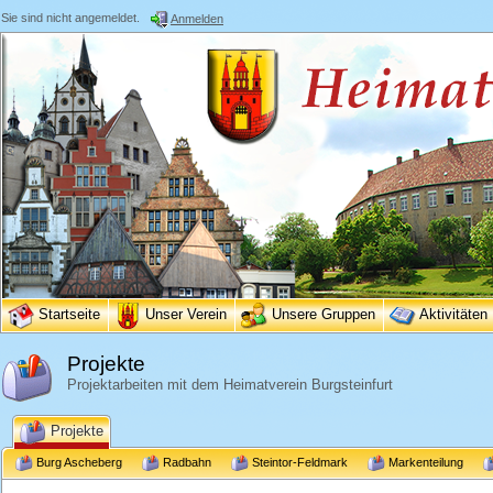
Sie sind nicht angemeldet.
Anmelden
Startseite
Unser Verein
Unsere Gruppen
Aktivitäten
Projekte
Projektarbeiten mit dem Heimatverein Burgsteinfurt
Projekte
Burg Ascheberg
Radbahn
Steintor-Feldmark
Markenteilung