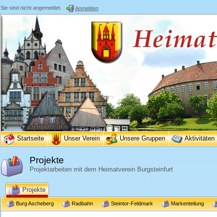
Sie sind nicht angemeldet.
Anmelden
Startseite
Unser Verein
Unsere Gruppen
Aktivitäten
Projekte
Projektarbeiten mit dem Heimatverein Burgsteinfurt
Projekte
Burg Ascheberg
Radbahn
Steintor-Feldmark
Markenteilung