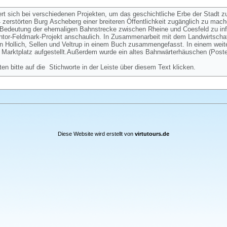
ert sich bei verschiedenen Projekten, um das geschichtliche Erbe der Stadt z
zerstörten Burg Ascheberg einer breiteren Öffentlichkeit zugänglich zu mac
ie Bedeutung der ehemaligen Bahnstrecke zwischen Rheine und Coesfeld zu in
eintor-Feldmark-Projekt anschaulich. In Zusammenarbeit mit dem Landwirtschaf
n Hollich, Sellen und Veltrup in einem Buch zusammengefasst. In einem weit
Marktplatz aufgestellt.Außerdem wurde ein altes Bahnwärterhäuschen (Post
ten bitte auf die Stichworte in der Leiste über diesem Text klicken.
Diese Website wird erstellt von
virtutours.de