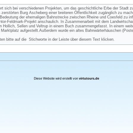
ert sich bei verschiedenen Projekten, um das geschichtliche Erbe der Stadt z
zerstörten Burg Ascheberg einer breiteren Öffentlichkeit zugänglich zu mac
ie Bedeutung der ehemaligen Bahnstrecke zwischen Rheine und Coesfeld zu in
eintor-Feldmark-Projekt anschaulich. In Zusammenarbeit mit dem Landwirtschaf
n Hollich, Sellen und Veltrup in einem Buch zusammengefasst. In einem weit
Marktplatz aufgestellt.Außerdem wurde ein altes Bahnwärterhäuschen (Post
ten bitte auf die Stichworte in der Leiste über diesem Text klicken.
Diese Website wird erstellt von
virtutours.de