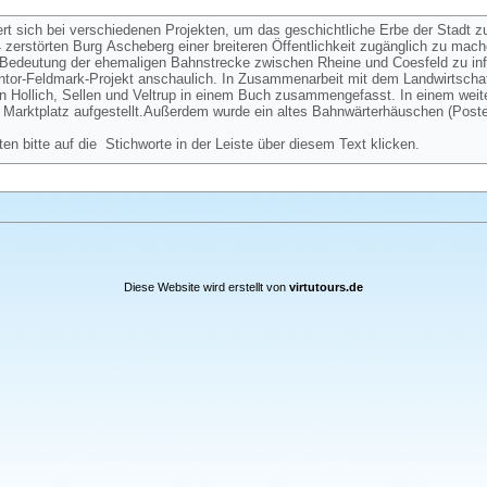
ert sich bei verschiedenen Projekten, um das geschichtliche Erbe der Stadt z
zerstörten Burg Ascheberg einer breiteren Öffentlichkeit zugänglich zu mac
ie Bedeutung der ehemaligen Bahnstrecke zwischen Rheine und Coesfeld zu in
eintor-Feldmark-Projekt anschaulich. In Zusammenarbeit mit dem Landwirtschaf
n Hollich, Sellen und Veltrup in einem Buch zusammengefasst. In einem weit
Marktplatz aufgestellt.Außerdem wurde ein altes Bahnwärterhäuschen (Post
ten bitte auf die Stichworte in der Leiste über diesem Text klicken.
Diese Website wird erstellt von
virtutours.de