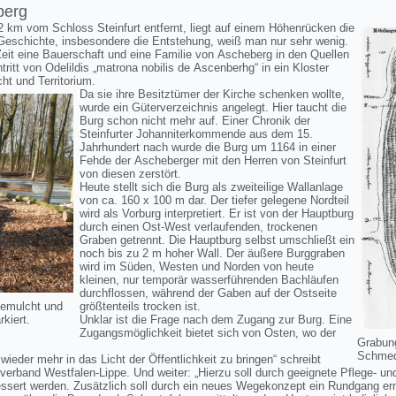
berg
 2 km vom Schloss Steinfurt entfernt, liegt auf einem Höhenrücken die
Geschichte, insbesondere die Entstehung, weiß man nur sehr wenig.
Zeit eine Bauerschaft und eine Familie von Ascheberg in den Quellen
tritt von Odelildis „matrona nobilis de Ascenberhg“ in ein Kloster
t und Territorium.
Da sie ihre Besitztümer der Kirche schenken wollte,
wurde ein Güterverzeichnis angelegt. Hier taucht die
Burg schon nicht mehr auf. Einer Chronik der
Steinfurter Johanniterkommende aus dem 15.
Jahrhundert nach wurde die Burg um 1164 in einer
Fehde der Ascheberger mit den Herren von Steinfurt
von diesen zerstört.
Heute stellt sich die Burg als zweiteilige Wallanlage
von ca. 160 x 100 m dar. Der tiefer gelegene Nordteil
wird als Vorburg interpretiert. Er ist von der Hauptburg
durch einen Ost-West verlaufenden, trockenen
Graben getrennt. Die Hauptburg selbst umschließt ein
noch bis zu 2 m hoher Wall. Der äußere Burggraben
wird im Süden, Westen und Norden von heute
kleinen, nur temporär wasserführenden Bachläufen
durchflossen, während der Gaben auf der Ostseite
gemulcht und
größtenteils trocken ist.
kiert.
Unklar ist die Frage nach dem Zugang zur Burg. Eine
Zugangsmöglichkeit bietet sich von Osten, wo der
Grabun
.
Schmed
wieder mehr in das Licht der Öffentlichkeit zu bringen“ schreibt
erband Westfalen-Lippe. Und weiter: „Hierzu soll durch geeignete Pflege- 
essert werden. Zusätzlich soll durch ein neues Wegekonzept ein Rundgang 