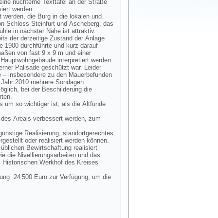
eine nüchterne Texttafel an der Straße
iert werden.
erden, die Burg in die lokalen und
von Schloss Steinfurt und Ascheberg, das
le in nächster Nähe ist attraktiv.
ts der derzeitige Zustand der Anlage
e 1900 durchführte und kurz darauf
aßen von fast 9 x 9 m und einer
 Hauptwohngebäude interpretiert werden
rner Palisade geschützt war. Leider
se – insbesondere zu den Mauerbefunden
im Jahr 2010 mehrere Sondagen
öglich, bei der Beschilderung die
rten.
um so wichtiger ist, als die Altfunde
 des Areals verbessert werden, zum
günstige Realisierung, standortgerechtes
gestellt oder realisiert werden können.
üblichen Bewirtschaftung realisiert
 die Nivellierungsarbeiten und das
m Historischen Werkhof des Kreises
tung 24 500 Euro zur Verfügung, um die