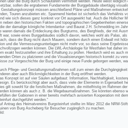
onen über die Burg durch Schautafeln vermittelt werden. Heute weist lediglich 
setzbar, sollen die ergrabenen Fundamente der Burggebäude obertägig visualis
Gestaltungskonzept müssen anschließend Pläne und Maßnahmen entwickelt w
den, Touren anzubieten etc. Spannend hierbei ist sicherlich das Verhältnis 
d wie sich dieses ganz konkret vor Ort ausgewirkt hat. Auch die Hollicher Müh
 neben den historischen Fakten und topographischen Gegebenheiten einersei
ie der damalige königliche Intendantur- und Baurat J.H. Schmedding im Jahr
se waren damals die Entdeckung des Burgturms, des Bergfrieds, der mit Ausm
t war, sowie eines Burggebäudes südlich davon, welches wohl als Palas, als
ch, dass die Burg nicht durch Mauern, sondern durch einen Erdwall mit hölze
tion und die Vermessungsunterlagen nicht mehr vor, so dass seine Ergebnis
 nachvollzogen werden können. Die LWL-Archäologie für Westfalen hat daher 
n exakt festzustellen und ihre Erhaltung zu prüfen. Hierdurch wird es auch m
nden Orten zu platzieren und die Visualisierungen historisch korrekt zu vero
sse zur Vorgeschichte der Burg und einige neue Funde geborgen werden, was 
urch Pflege- und Gestaltungsmaßnahmen soll zum einen die Durchgängigkeit
nderen aber auch Blickmöglichkeiten in der Burg eröffnet werden.
as Konzept ist auf vier Säulen aufgebaut: Information, Nachhaltigkeit, kosten
esign. Es berücksichtigt aber auch, dass viele der Elemente in Eigenarbeit her
ies gilt sowohl für die forstlichen Maßnahmen, die mittelfristig im Rahmen der 
erden können als auch z. B. die Wegebaumaßnahmen. Sie könnten ebenso wie
efüllen der Gabionen in einer bereits mehrfach avisierten Kooperation mit de
teinfurt durchgeführt werden.“
uf Antrag des Heimatvereins Burgsteinfurt stellte im März 2012 die NRW-Stif
uinen von Burg Ascheberg für Besucher zugänglich zu machen.
ild: