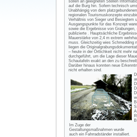
sollen an geeigneten Stellen Informati
auf die Burg hin. Sofern technisch um
Unabhängig von dem platzgebundenen 
regionalen Tourismuskonzepte einzubin
Verhältnis von Sieger und Besiegtem un
Ausgangspunkte für das Konzept waren
sowie die Ergebnisse von Grabungen, d
publizierte . Hauptsächliche Ergebnis
Mauerstärke von 2,4 m extrem wehrhaf
muss. Gleichzeitig wies Schmedding na
liegen die Originalgrabungsdokumenta
– heute in der Örtlichkeit nicht mehr
durchgeführt, um die Lage dieser Mauer
Schautafeln exakt an den zu beschreibe
Darüber hinaus konnten neue Erkenntni
nicht erhalten sind.
D
a
D
D
D
w
B
S
A
R
B
Im Zuge der
Gestaltungsmaßnahmen wurde
auch ein Fahrradständer installiert.