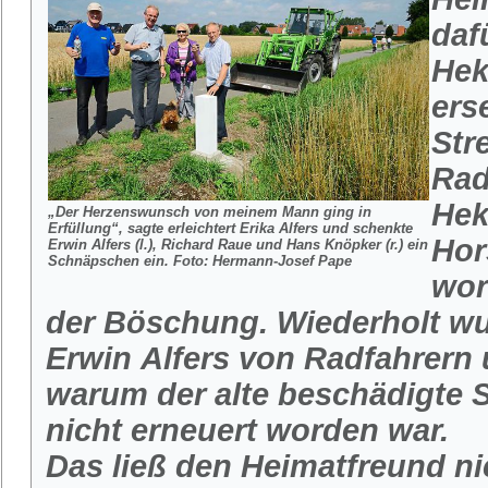
daf
Hek
ers
Str
Rad
Hek
„Der Herzenswunsch von meinem Mann ging in
Erfüllung“, sagte erleichtert Erika Alfers und schenkte
Hor
Erwin Alfers (l.), Richard Raue und Hans Knöpker (r.) ein
Schnäpschen ein.
Foto: Hermann-Josef Pape
wor
der Böschung. Wiederholt wu
Erwin Alfers von Radfahrern
warum der alte beschädigte
nicht erneuert worden war.
Das ließ den Heimatfreund ni