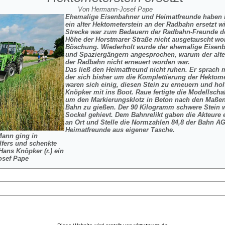
Von Hermann-Josef Pape
Ehemalige Eisenbahner und Heimatfreunde haben 
ein alter Hektometerstein an der Radbahn ersetzt wi
Strecke war zum Bedauern der Radbahn-Freunde der
Höhe der Horstmarer Straße nicht ausgetauscht wor
Böschung. Wiederholt wurde der ehemalige Eisenb
und Spaziergängern angesprochen, warum der alt
der Radbahn nicht erneuert worden war.
Das ließ den Heimatfreund nicht ruhen. Er sprach
der sich bisher um die Komplettierung der Hektom
waren sich einig, diesen Stein zu erneuern und hol
Knöpker mit ins Boot. Raue fertigte die Modellscha
um den Markierungsklotz in Beton nach den Maßen 
Bahn zu gießen. Der 90 Kilogramm schwere Stein w
Sockel gehievt. Dem Bahnrelikt gaben die Akteure 
an Ort und Stelle die Normzahlen 84,8 der Bahn AG
Heimatfreunde aus eigener Tasche.
ann ging in
Alfers und schenkte
Hans Knöpker (r.) ein
osef Pape