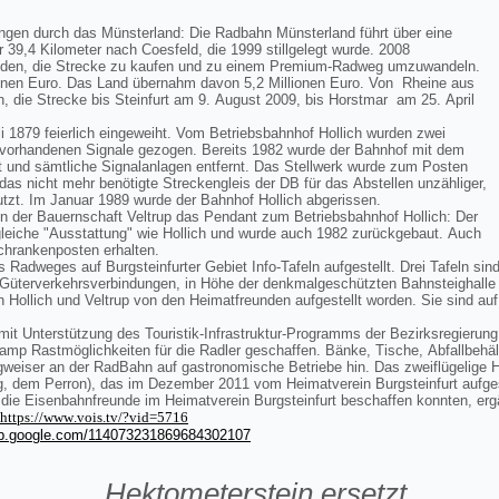
ungen durch das Münsterland: Die Radbahn Münsterland führt über eine
39,4 Kilometer nach Coesfeld, die 1999 stillgelegt wurde. 2008
nden, die Strecke zu kaufen und zu einem Premium-Radweg umzuwandeln.
ionen Euro. Das Land übernahm davon 5,2 Millionen Euro. Von Rheine aus
, die Strecke bis Steinfurt am 9. August 2009, bis Horstmar am 25. April
i 1879 feierlich eingeweiht. Vom Betriebsbahnhof Hollich wurden zwei
g vorhandenen Signale gezogen. Bereits 1982 wurde der Bahnhof mit dem
und sämtliche Signalanlagen entfernt. Das Stellwerk wurde zum Posten
das nicht mehr benötigte Streckengleis der DB für das Abstellen unzähliger,
tzt. Im Januar 1989 wurde der Bahnhof Hollich abgerissen.
 in der Bauernschaft Veltrup das Pendant zum Betriebsbahnhof Hollich: Der
e gleiche "Ausstattung" wie Hollich und wurde auch 1982 zurückgebaut. Auch
Schrankenposten erhalten.
s Radweges auf Burgsteinfurter Gebiet Info-Tafeln aufgestellt. Drei Tafeln s
 Güterverkehrsverbindungen, in Höhe der denkmalgeschützten Bahnsteighall
Hollich und Veltrup von den Heimatfreunden aufgestellt worden. Sie sind auf 
 mit Unterstützung des Touristik-Infrastruktur-Programms der Bezirksregierung 
mp Rastmöglichkeiten für die Radler geschaffen. Bänke, Tische, Abfallbehäl
weiser an der RadBahn auf gastronomische Betriebe hin. Das zweiflügelige H
 dem Perron), das im Dezember 2011 vom Heimatverein Burgsteinfurt aufgeste
 die Eisenbahnfreunde im Heimatverein Burgsteinfurt beschaffen konnten, erg
https://www
.vois.tv/?
vid=5716
eb.google.com/114073231869684302107
Hektometerstein ersetzt