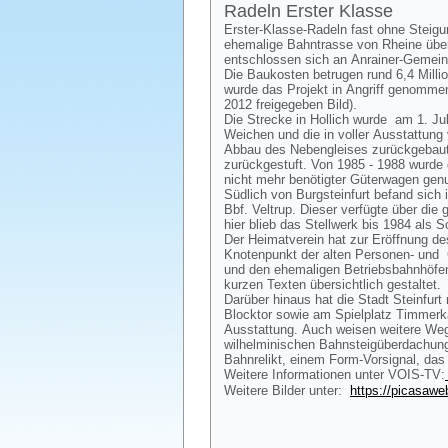
Radeln Erster Klasse
Erster-Klasse-Radeln fast ohne Steig
ehemalige Bahntrasse von Rheine über 
entschlossen sich an Anrainer-Gemei
Die Baukosten betrugen rund 6,4 Mill
wurde das Projekt in Angriff genommen
2012 freigegeben Bild).
Die Strecke in Hollich wurde am 1. Jul
Weichen und die in voller Ausstattun
Abbau des Nebengleises zurückgebaut 
zurückgestuft. Von 1985 - 1988 wurde 
nicht mehr benötigter Güterwagen genu
Südlich von Burgsteinfurt befand sich
Bbf. Veltrup. Dieser verfügte über di
hier blieb das Stellwerk bis 1984 als 
Der Heimatverein hat zur Eröffnung de
Knotenpunkt der alten Personen- und
und den ehemaligen Betriebsbahnhöfen 
kurzen Texten übersichtlich gestaltet.
Darüber hinaus hat die Stadt Steinfurt
Blocktor sowie am Spielplatz Timmerka
Ausstattung. Auch weisen weitere Weg
wilhelminischen Bahnsteigüberdachung,
Bahnrelikt, einem Form-Vorsignal, das
Weitere Informationen unter VOIS-TV:
Weitere Bilder unter:
https://picasaw