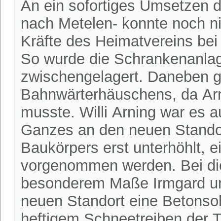
An ein sofortiges Umsetzen 
nach Metelen- konnte noch ni
Kräfte des Heimatvereins be
So wurde die Schrankenanlag
zwischengelagert. Daneben g
Bahnwärterhäuschens, da Arn
musste. Willi Arning war es a
Ganzes an den neuen Standor
Baukörpers erst unterhöhlt, 
vorgenommen werden. Bei dies
besonderem Maße Irmgard u
neuen Standort eine Betonsoh
heftigem Schneetreiben der Tr