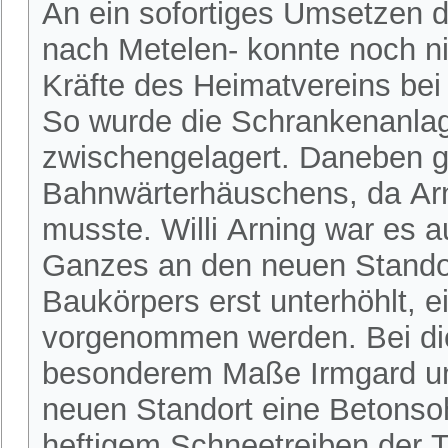
An ein sofortiges Umsetzen 
nach Metelen- konnte noch ni
Kräfte des Heimatvereins be
So wurde die Schrankenanlag
zwischengelagert. Daneben g
Bahnwärterhäuschens, da Arn
musste. Willi Arning war es a
Ganzes an den neuen Standor
Baukörpers erst unterhöhlt, 
vorgenommen werden. Bei dies
besonderem Maße Irmgard u
neuen Standort eine Betonsoh
heftigem Schneetreiben der Tr