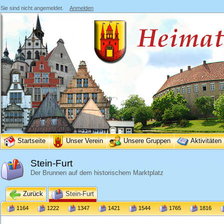
Sie sind nicht angemeldet.
Anmelden
Startseite
Unser Verein
Unsere Gruppen
Aktivitäten
Stein-Furt
Der Brunnen auf dem historischem Marktplatz
Zurück
Stein-Furt
1164
1222
1347
1421
1544
1765
1816