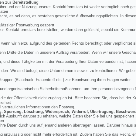
en zur Bereitstellung
über und der Nutzung unseres Kontaktformulars ist weder vertraglich noch ges
aten
cht, es sei denn, es bestehen gesetzliche Aufbewahrungspflichten. In diese
ulässiger Postwerbung gesperrt.
res Kontaktformulars bereitstellen, werden dann gelöscht, sobald die Kommu
, wenn wir hierzu aufgrund des geltenden Rechts berechtigt oder verpflichtet si
enn Dritte die Daten in unserem Auftrag verarbeiten: Wenn wir unsere Geschäft
und diese Tätigkeiten mit der Verarbeitung Ihrer Daten verbunden ist, haben
nden. Wir sind befugt, diese Unternehmen insoweit zu kontrollieren. Wir geb
 Gruppen (Blaudruck, Frauentreff etc.) zur Beantwortung ihren Fragen weiter.
en und organisatorischen Sicherheitsmaßnahmen, um Ihre personenbezogenen 
ie der Öffentlichkeit nicht zugänglich ist. Bitte beachten Sie, dass bei der
herheit
ei vertraulichen Informationen den Postweg.
ung, Sperrung, Löschung, Widerspruch, Widerruf, Übertragung, Beschwer
tlich Auskunft darüber zu erhalten, welche Daten über Sie bei uns gespeicher
den
hre Daten durch uns auf jemand anderen übertragen lassen. Darüber hinaus si
g unzulässig oder nicht mehr erforderlich ist. Zudem haben Sie das Recht, erte