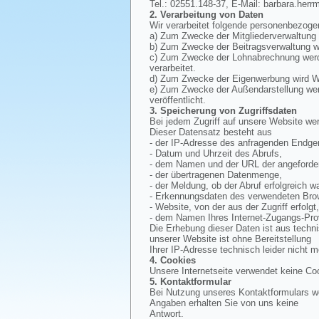
Tel.: 02551.148-37, E-Mail: barbara.herr
2. Verarbeitung von Daten
Wir verarbeitet folgende personenbezoge
a) Zum Zwecke der Mitgliederverwaltung
b) Zum Zwecke der Beitragsverwaltung wi
c) Zum Zwecke der Lohnabrechnung werde
verarbeitet.
d) Zum Zwecke der Eigenwerbung wird Wer
e) Zum Zwecke der Außendarstellung werd
veröffentlicht.
3. Speicherung von Zugriffsdaten
Bei jedem Zugriff auf unsere Website wer
Dieser Datensatz besteht aus
- der IP-Adresse des anfragenden Endger
- Datum und Uhrzeit des Abrufs,
- dem Namen und der URL der angeforder
- der übertragenen Datenmenge,
- der Meldung, ob der Abruf erfolgreich wa
- Erkennungsdaten des verwendeten Bro
- Website, von der aus der Zugriff erfolgt
- dem Namen Ihres Internet-Zugangs-Pro
Die Erhebung dieser Daten ist aus techn
unserer Website ist ohne Bereitstellung
Ihrer IP-Adresse technisch leider nicht m
4. Cookies
Unsere Internetseite verwendet keine Co
5. Kontaktformular
Bei Nutzung unseres Kontaktformulars we
Angaben erhalten Sie von uns keine
Antwort.