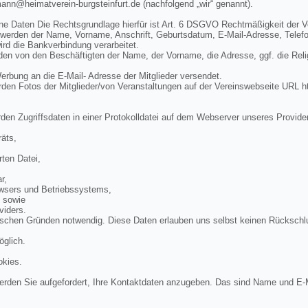
mann@heimatverein-burgsteinfurt.de (nachfolgend „wir“ genannt).
ne Daten Die Rechtsgrundlage hierfür ist Art. 6 DSGVO Rechtmäßigkeit der V
 werden der Name, Vorname, Anschrift, Geburtsdatum, E-Mail-Adresse, Telef
rd die Bankverbindung verarbeitet.
n von den Beschäftigten der Name, der Vorname, die Adresse, ggf. die Rel
bung an die E-Mail- Adresse der Mitglieder versendet.
en Fotos der Mitglieder/von Veranstaltungen auf der Vereinswebseite URL ht
den Zugriffsdaten in einer Protokolldatei auf dem Webserver unseres Provide
äts,
ten Datei,
r,
wsers und Betriebssystems,
, sowie
viders.
ischen Gründen notwendig. Diese Daten erlauben uns selbst keinen Rückschl
öglich.
okies.
rden Sie aufgefordert, Ihre Kontaktdaten anzugeben. Das sind Name und E-M