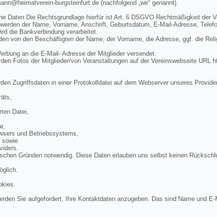
mann@heimatverein-burgsteinfurt.de (nachfolgend „wir“ genannt).
ne Daten Die Rechtsgrundlage hierfür ist Art. 6 DSGVO Rechtmäßigkeit der V
 werden der Name, Vorname, Anschrift, Geburtsdatum, E-Mail-Adresse, Telef
rd die Bankverbindung verarbeitet.
n von den Beschäftigten der Name, der Vorname, die Adresse, ggf. die Rel
bung an die E-Mail- Adresse der Mitglieder versendet.
en Fotos der Mitglieder/von Veranstaltungen auf der Vereinswebseite URL ht
den Zugriffsdaten in einer Protokolldatei auf dem Webserver unseres Provide
äts,
ten Datei,
r,
wsers und Betriebssystems,
, sowie
viders.
ischen Gründen notwendig. Diese Daten erlauben uns selbst keinen Rückschl
öglich.
okies.
rden Sie aufgefordert, Ihre Kontaktdaten anzugeben. Das sind Name und E-M