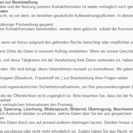
en zur Bereitstellung
über und der Nutzung unseres Kontaktformulars ist weder vertraglich noch ges
aten
cht, es sei denn, es bestehen gesetzliche Aufbewahrungspflichten. In diese
ulässiger Postwerbung gesperrt.
res Kontaktformulars bereitstellen, werden dann gelöscht, sobald die Kommu
, wenn wir hierzu aufgrund des geltenden Rechts berechtigt oder verpflichtet si
enn Dritte die Daten in unserem Auftrag verarbeiten: Wenn wir unsere Geschäft
und diese Tätigkeiten mit der Verarbeitung Ihrer Daten verbunden ist, haben
nden. Wir sind befugt, diese Unternehmen insoweit zu kontrollieren. Wir geb
 Gruppen (Blaudruck, Frauentreff etc.) zur Beantwortung ihren Fragen weiter.
en und organisatorischen Sicherheitsmaßnahmen, um Ihre personenbezogenen 
ie der Öffentlichkeit nicht zugänglich ist. Bitte beachten Sie, dass bei der
herheit
ei vertraulichen Informationen den Postweg.
ung, Sperrung, Löschung, Widerspruch, Widerruf, Übertragung, Beschwer
tlich Auskunft darüber zu erhalten, welche Daten über Sie bei uns gespeicher
den
hre Daten durch uns auf jemand anderen übertragen lassen. Darüber hinaus si
g unzulässig oder nicht mehr erforderlich ist. Zudem haben Sie das Recht, erte