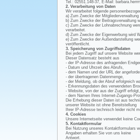
Tel.: 02551.148-37, E-Mail: barbara.herr
2. Verarbeitung von Daten
Wir verarbeitet folgende personenbezoge
a) Zum Zwecke der Mitgliederverwaltung
b) Zum Zwecke der Beitragsverwaltung wi
c) Zum Zwecke der Lohnabrechnung werde
verarbeitet.
d) Zum Zwecke der Eigenwerbung wird Wer
e) Zum Zwecke der Außendarstellung werd
veröffentlicht.
3. Speicherung von Zugriffsdaten
Bei jedem Zugriff auf unsere Website wer
Dieser Datensatz besteht aus
- der IP-Adresse des anfragenden Endger
- Datum und Uhrzeit des Abrufs,
- dem Namen und der URL der angeforder
- der übertragenen Datenmenge,
- der Meldung, ob der Abruf erfolgreich wa
- Erkennungsdaten des verwendeten Bro
- Website, von der aus der Zugriff erfolgt
- dem Namen Ihres Internet-Zugangs-Pro
Die Erhebung dieser Daten ist aus techn
unserer Website ist ohne Bereitstellung
Ihrer IP-Adresse technisch leider nicht m
4. Cookies
Unsere Internetseite verwendet keine Co
5. Kontaktformular
Bei Nutzung unseres Kontaktformulars we
Angaben erhalten Sie von uns keine
Antwort.