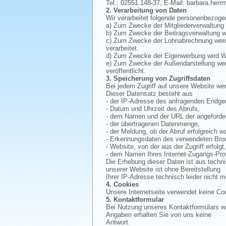
Tel.: 02551.148-37, E-Mail: barbara.herr
2. Verarbeitung von Daten
Wir verarbeitet folgende personenbezoge
a) Zum Zwecke der Mitgliederverwaltung
b) Zum Zwecke der Beitragsverwaltung wi
c) Zum Zwecke der Lohnabrechnung werde
verarbeitet.
d) Zum Zwecke der Eigenwerbung wird Wer
e) Zum Zwecke der Außendarstellung werd
veröffentlicht.
3. Speicherung von Zugriffsdaten
Bei jedem Zugriff auf unsere Website wer
Dieser Datensatz besteht aus
- der IP-Adresse des anfragenden Endger
- Datum und Uhrzeit des Abrufs,
- dem Namen und der URL der angeforder
- der übertragenen Datenmenge,
- der Meldung, ob der Abruf erfolgreich wa
- Erkennungsdaten des verwendeten Bro
- Website, von der aus der Zugriff erfolgt
- dem Namen Ihres Internet-Zugangs-Pro
Die Erhebung dieser Daten ist aus techn
unserer Website ist ohne Bereitstellung
Ihrer IP-Adresse technisch leider nicht m
4. Cookies
Unsere Internetseite verwendet keine Co
5. Kontaktformular
Bei Nutzung unseres Kontaktformulars we
Angaben erhalten Sie von uns keine
Antwort.