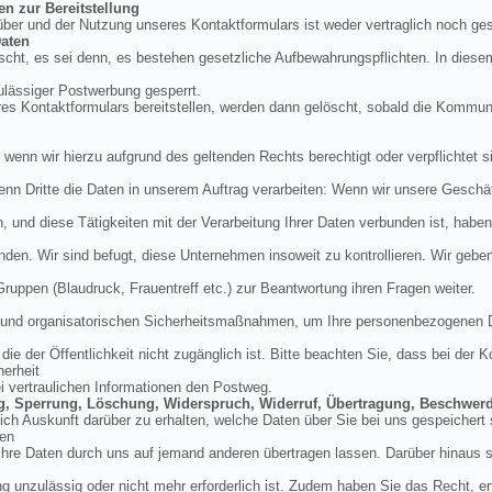
en zur Bereitstellung
über und der Nutzung unseres Kontaktformulars ist weder vertraglich noch ges
aten
cht, es sei denn, es bestehen gesetzliche Aufbewahrungspflichten. In diese
ulässiger Postwerbung gesperrt.
res Kontaktformulars bereitstellen, werden dann gelöscht, sobald die Kommu
, wenn wir hierzu aufgrund des geltenden Rechts berechtigt oder verpflichtet si
enn Dritte die Daten in unserem Auftrag verarbeiten: Wenn wir unsere Geschäft
und diese Tätigkeiten mit der Verarbeitung Ihrer Daten verbunden ist, haben
nden. Wir sind befugt, diese Unternehmen insoweit zu kontrollieren. Wir geb
 Gruppen (Blaudruck, Frauentreff etc.) zur Beantwortung ihren Fragen weiter.
en und organisatorischen Sicherheitsmaßnahmen, um Ihre personenbezogenen 
ie der Öffentlichkeit nicht zugänglich ist. Bitte beachten Sie, dass bei der
herheit
ei vertraulichen Informationen den Postweg.
ung, Sperrung, Löschung, Widerspruch, Widerruf, Übertragung, Beschwer
tlich Auskunft darüber zu erhalten, welche Daten über Sie bei uns gespeicher
den
hre Daten durch uns auf jemand anderen übertragen lassen. Darüber hinaus si
g unzulässig oder nicht mehr erforderlich ist. Zudem haben Sie das Recht, erte