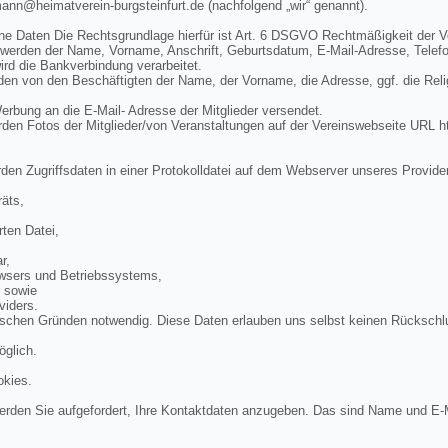
mann@heimatverein-burgsteinfurt.de (nachfolgend „wir“ genannt).
ne Daten Die Rechtsgrundlage hierfür ist Art. 6 DSGVO Rechtmäßigkeit der V
 werden der Name, Vorname, Anschrift, Geburtsdatum, E-Mail-Adresse, Telef
rd die Bankverbindung verarbeitet.
n von den Beschäftigten der Name, der Vorname, die Adresse, ggf. die Rel
bung an die E-Mail- Adresse der Mitglieder versendet.
en Fotos der Mitglieder/von Veranstaltungen auf der Vereinswebseite URL ht
den Zugriffsdaten in einer Protokolldatei auf dem Webserver unseres Provide
äts,
ten Datei,
r,
wsers und Betriebssystems,
, sowie
viders.
ischen Gründen notwendig. Diese Daten erlauben uns selbst keinen Rückschl
öglich.
okies.
rden Sie aufgefordert, Ihre Kontaktdaten anzugeben. Das sind Name und E-M