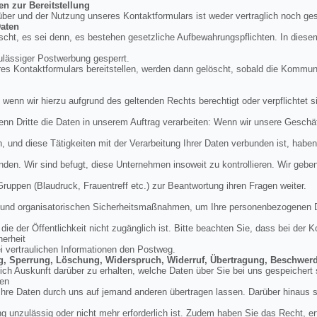
en zur Bereitstellung
über und der Nutzung unseres Kontaktformulars ist weder vertraglich noch ges
aten
cht, es sei denn, es bestehen gesetzliche Aufbewahrungspflichten. In diese
ulässiger Postwerbung gesperrt.
res Kontaktformulars bereitstellen, werden dann gelöscht, sobald die Kommu
, wenn wir hierzu aufgrund des geltenden Rechts berechtigt oder verpflichtet si
enn Dritte die Daten in unserem Auftrag verarbeiten: Wenn wir unsere Geschäft
und diese Tätigkeiten mit der Verarbeitung Ihrer Daten verbunden ist, haben
nden. Wir sind befugt, diese Unternehmen insoweit zu kontrollieren. Wir geb
 Gruppen (Blaudruck, Frauentreff etc.) zur Beantwortung ihren Fragen weiter.
en und organisatorischen Sicherheitsmaßnahmen, um Ihre personenbezogenen 
ie der Öffentlichkeit nicht zugänglich ist. Bitte beachten Sie, dass bei der
herheit
ei vertraulichen Informationen den Postweg.
ung, Sperrung, Löschung, Widerspruch, Widerruf, Übertragung, Beschwer
tlich Auskunft darüber zu erhalten, welche Daten über Sie bei uns gespeicher
den
hre Daten durch uns auf jemand anderen übertragen lassen. Darüber hinaus si
g unzulässig oder nicht mehr erforderlich ist. Zudem haben Sie das Recht, erte