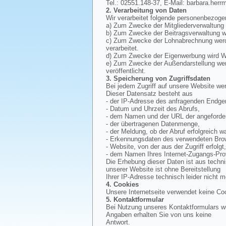
Tel.: 02551.148-37, E-Mail: barbara.herr
2. Verarbeitung von Daten
Wir verarbeitet folgende personenbezoge
a) Zum Zwecke der Mitgliederverwaltung
b) Zum Zwecke der Beitragsverwaltung wi
c) Zum Zwecke der Lohnabrechnung werde
verarbeitet.
d) Zum Zwecke der Eigenwerbung wird Wer
e) Zum Zwecke der Außendarstellung werd
veröffentlicht.
3. Speicherung von Zugriffsdaten
Bei jedem Zugriff auf unsere Website wer
Dieser Datensatz besteht aus
- der IP-Adresse des anfragenden Endger
- Datum und Uhrzeit des Abrufs,
- dem Namen und der URL der angeforder
- der übertragenen Datenmenge,
- der Meldung, ob der Abruf erfolgreich wa
- Erkennungsdaten des verwendeten Bro
- Website, von der aus der Zugriff erfolgt
- dem Namen Ihres Internet-Zugangs-Pro
Die Erhebung dieser Daten ist aus techn
unserer Website ist ohne Bereitstellung
Ihrer IP-Adresse technisch leider nicht m
4. Cookies
Unsere Internetseite verwendet keine Co
5. Kontaktformular
Bei Nutzung unseres Kontaktformulars we
Angaben erhalten Sie von uns keine
Antwort.