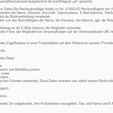
mann@heimatverein-burgsteinfurt.de (nachfolgend „wir“ genannt).
ne Daten Die Rechtsgrundlage hierfür ist Art. 6 DSGVO Rechtmäßigkeit der V
 werden der Name, Vorname, Anschrift, Geburtsdatum, E-Mail-Adresse, Telef
rd die Bankverbindung verarbeitet.
n von den Beschäftigten der Name, der Vorname, die Adresse, ggf. die Rel
bung an die E-Mail- Adresse der Mitglieder versendet.
en Fotos der Mitglieder/von Veranstaltungen auf der Vereinswebseite URL ht
den Zugriffsdaten in einer Protokolldatei auf dem Webserver unseres Provide
äts,
ten Datei,
r,
wsers und Betriebssystems,
, sowie
viders.
ischen Gründen notwendig. Diese Daten erlauben uns selbst keinen Rückschl
öglich.
okies.
rden Sie aufgefordert, Ihre Kontaktdaten anzugeben. Das sind Name und E-M