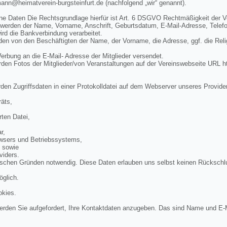
mann@heimatverein-burgsteinfurt.de (nachfolgend „wir“ genannt).
ne Daten Die Rechtsgrundlage hierfür ist Art. 6 DSGVO Rechtmäßigkeit der V
 werden der Name, Vorname, Anschrift, Geburtsdatum, E-Mail-Adresse, Telef
rd die Bankverbindung verarbeitet.
n von den Beschäftigten der Name, der Vorname, die Adresse, ggf. die Rel
bung an die E-Mail- Adresse der Mitglieder versendet.
en Fotos der Mitglieder/von Veranstaltungen auf der Vereinswebseite URL ht
den Zugriffsdaten in einer Protokolldatei auf dem Webserver unseres Provide
äts,
ten Datei,
r,
wsers und Betriebssystems,
, sowie
viders.
ischen Gründen notwendig. Diese Daten erlauben uns selbst keinen Rückschl
öglich.
okies.
rden Sie aufgefordert, Ihre Kontaktdaten anzugeben. Das sind Name und E-M