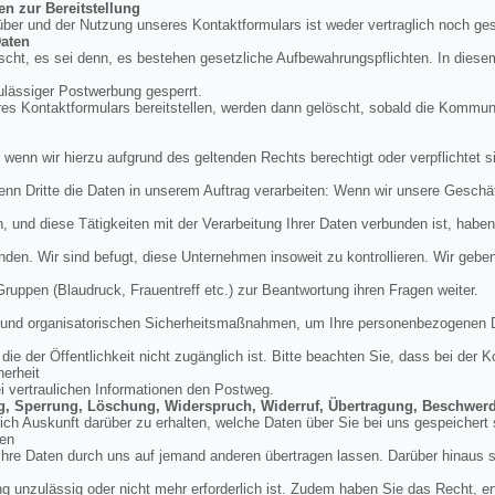
en zur Bereitstellung
über und der Nutzung unseres Kontaktformulars ist weder vertraglich noch ges
aten
cht, es sei denn, es bestehen gesetzliche Aufbewahrungspflichten. In diese
ulässiger Postwerbung gesperrt.
res Kontaktformulars bereitstellen, werden dann gelöscht, sobald die Kommu
, wenn wir hierzu aufgrund des geltenden Rechts berechtigt oder verpflichtet si
enn Dritte die Daten in unserem Auftrag verarbeiten: Wenn wir unsere Geschäft
und diese Tätigkeiten mit der Verarbeitung Ihrer Daten verbunden ist, haben
nden. Wir sind befugt, diese Unternehmen insoweit zu kontrollieren. Wir geb
 Gruppen (Blaudruck, Frauentreff etc.) zur Beantwortung ihren Fragen weiter.
en und organisatorischen Sicherheitsmaßnahmen, um Ihre personenbezogenen 
ie der Öffentlichkeit nicht zugänglich ist. Bitte beachten Sie, dass bei der
herheit
ei vertraulichen Informationen den Postweg.
ung, Sperrung, Löschung, Widerspruch, Widerruf, Übertragung, Beschwer
tlich Auskunft darüber zu erhalten, welche Daten über Sie bei uns gespeicher
den
hre Daten durch uns auf jemand anderen übertragen lassen. Darüber hinaus si
g unzulässig oder nicht mehr erforderlich ist. Zudem haben Sie das Recht, erte