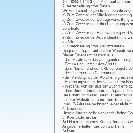
Tel.: 02551.148-37, E-Mail: barbara.herr
2. Verarbeitung von Daten
Wir verarbeitet folgende personenbezoge
a) Zum Zwecke der Mitgliederverwaltung
b) Zum Zwecke der Beitragsverwaltung wi
c) Zum Zwecke der Lohnabrechnung werde
verarbeitet.
d) Zum Zwecke der Eigenwerbung wird Wer
e) Zum Zwecke der Außendarstellung werd
veröffentlicht.
3. Speicherung von Zugriffsdaten
Bei jedem Zugriff auf unsere Website wer
Dieser Datensatz besteht aus
- der IP-Adresse des anfragenden Endger
- Datum und Uhrzeit des Abrufs,
- dem Namen und der URL der angeforder
- der übertragenen Datenmenge,
- der Meldung, ob der Abruf erfolgreich wa
- Erkennungsdaten des verwendeten Bro
- Website, von der aus der Zugriff erfolgt
- dem Namen Ihres Internet-Zugangs-Pro
Die Erhebung dieser Daten ist aus techn
unserer Website ist ohne Bereitstellung
Ihrer IP-Adresse technisch leider nicht m
4. Cookies
Unsere Internetseite verwendet keine Co
5. Kontaktformular
Bei Nutzung unseres Kontaktformulars we
Angaben erhalten Sie von uns keine
Antwort.