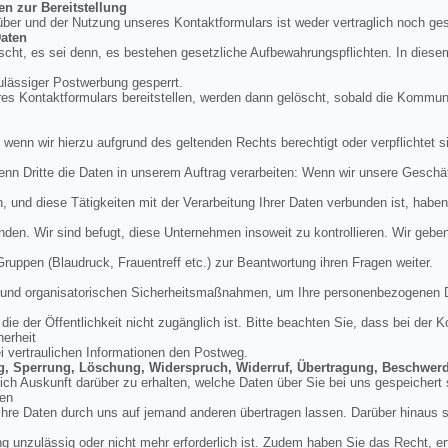
en zur Bereitstellung
über und der Nutzung unseres Kontaktformulars ist weder vertraglich noch ges
aten
cht, es sei denn, es bestehen gesetzliche Aufbewahrungspflichten. In diese
ulässiger Postwerbung gesperrt.
res Kontaktformulars bereitstellen, werden dann gelöscht, sobald die Kommu
, wenn wir hierzu aufgrund des geltenden Rechts berechtigt oder verpflichtet si
enn Dritte die Daten in unserem Auftrag verarbeiten: Wenn wir unsere Geschäft
und diese Tätigkeiten mit der Verarbeitung Ihrer Daten verbunden ist, haben
nden. Wir sind befugt, diese Unternehmen insoweit zu kontrollieren. Wir geb
 Gruppen (Blaudruck, Frauentreff etc.) zur Beantwortung ihren Fragen weiter.
en und organisatorischen Sicherheitsmaßnahmen, um Ihre personenbezogenen 
ie der Öffentlichkeit nicht zugänglich ist. Bitte beachten Sie, dass bei der
herheit
ei vertraulichen Informationen den Postweg.
ung, Sperrung, Löschung, Widerspruch, Widerruf, Übertragung, Beschwer
tlich Auskunft darüber zu erhalten, welche Daten über Sie bei uns gespeicher
den
hre Daten durch uns auf jemand anderen übertragen lassen. Darüber hinaus si
g unzulässig oder nicht mehr erforderlich ist. Zudem haben Sie das Recht, erte