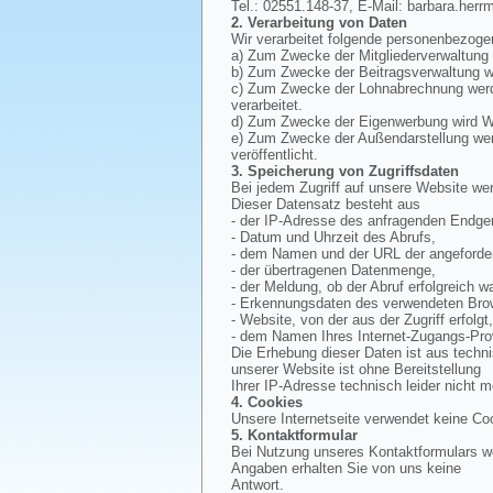
Tel.: 02551.148-37, E-Mail: barbara.herr
2. Verarbeitung von Daten
Wir verarbeitet folgende personenbezoge
a) Zum Zwecke der Mitgliederverwaltung
b) Zum Zwecke der Beitragsverwaltung wi
c) Zum Zwecke der Lohnabrechnung werde
verarbeitet.
d) Zum Zwecke der Eigenwerbung wird Wer
e) Zum Zwecke der Außendarstellung werd
veröffentlicht.
3. Speicherung von Zugriffsdaten
Bei jedem Zugriff auf unsere Website wer
Dieser Datensatz besteht aus
- der IP-Adresse des anfragenden Endger
- Datum und Uhrzeit des Abrufs,
- dem Namen und der URL der angeforder
- der übertragenen Datenmenge,
- der Meldung, ob der Abruf erfolgreich wa
- Erkennungsdaten des verwendeten Bro
- Website, von der aus der Zugriff erfolgt
- dem Namen Ihres Internet-Zugangs-Pro
Die Erhebung dieser Daten ist aus techn
unserer Website ist ohne Bereitstellung
Ihrer IP-Adresse technisch leider nicht m
4. Cookies
Unsere Internetseite verwendet keine Co
5. Kontaktformular
Bei Nutzung unseres Kontaktformulars we
Angaben erhalten Sie von uns keine
Antwort.