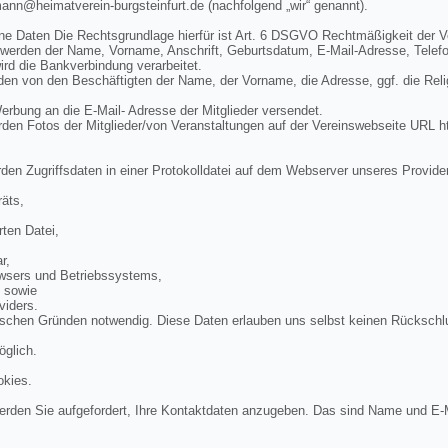
mann@heimatverein-burgsteinfurt.de (nachfolgend „wir“ genannt).
ne Daten Die Rechtsgrundlage hierfür ist Art. 6 DSGVO Rechtmäßigkeit der V
 werden der Name, Vorname, Anschrift, Geburtsdatum, E-Mail-Adresse, Telef
rd die Bankverbindung verarbeitet.
n von den Beschäftigten der Name, der Vorname, die Adresse, ggf. die Rel
bung an die E-Mail- Adresse der Mitglieder versendet.
en Fotos der Mitglieder/von Veranstaltungen auf der Vereinswebseite URL ht
den Zugriffsdaten in einer Protokolldatei auf dem Webserver unseres Provide
äts,
ten Datei,
r,
wsers und Betriebssystems,
, sowie
viders.
ischen Gründen notwendig. Diese Daten erlauben uns selbst keinen Rückschl
öglich.
okies.
rden Sie aufgefordert, Ihre Kontaktdaten anzugeben. Das sind Name und E-M