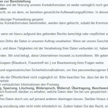
en zur Bereitstellung
über und der Nutzung unseres Kontaktformulars ist weder vertraglich noch ges
aten
cht, es sei denn, es bestehen gesetzliche Aufbewahrungspflichten. In diese
ulässiger Postwerbung gesperrt.
res Kontaktformulars bereitstellen, werden dann gelöscht, sobald die Kommu
, wenn wir hierzu aufgrund des geltenden Rechts berechtigt oder verpflichtet si
enn Dritte die Daten in unserem Auftrag verarbeiten: Wenn wir unsere Geschäft
und diese Tätigkeiten mit der Verarbeitung Ihrer Daten verbunden ist, haben
nden. Wir sind befugt, diese Unternehmen insoweit zu kontrollieren. Wir geb
 Gruppen (Blaudruck, Frauentreff etc.) zur Beantwortung ihren Fragen weiter.
en und organisatorischen Sicherheitsmaßnahmen, um Ihre personenbezogenen 
ie der Öffentlichkeit nicht zugänglich ist. Bitte beachten Sie, dass bei der
herheit
ei vertraulichen Informationen den Postweg.
ung, Sperrung, Löschung, Widerspruch, Widerruf, Übertragung, Beschwer
tlich Auskunft darüber zu erhalten, welche Daten über Sie bei uns gespeicher
den
hre Daten durch uns auf jemand anderen übertragen lassen. Darüber hinaus si
g unzulässig oder nicht mehr erforderlich ist. Zudem haben Sie das Recht, erte