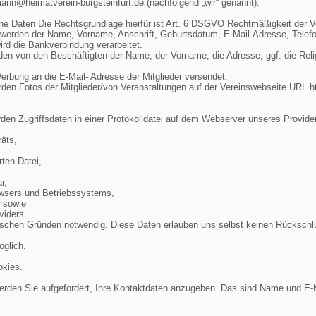
mann@heimatverein-burgsteinfurt.de (nachfolgend „wir“ genannt).
ne Daten Die Rechtsgrundlage hierfür ist Art. 6 DSGVO Rechtmäßigkeit der V
 werden der Name, Vorname, Anschrift, Geburtsdatum, E-Mail-Adresse, Telef
rd die Bankverbindung verarbeitet.
n von den Beschäftigten der Name, der Vorname, die Adresse, ggf. die Rel
bung an die E-Mail- Adresse der Mitglieder versendet.
en Fotos der Mitglieder/von Veranstaltungen auf der Vereinswebseite URL ht
den Zugriffsdaten in einer Protokolldatei auf dem Webserver unseres Provide
äts,
ten Datei,
r,
wsers und Betriebssystems,
, sowie
viders.
ischen Gründen notwendig. Diese Daten erlauben uns selbst keinen Rückschl
öglich.
okies.
rden Sie aufgefordert, Ihre Kontaktdaten anzugeben. Das sind Name und E-M