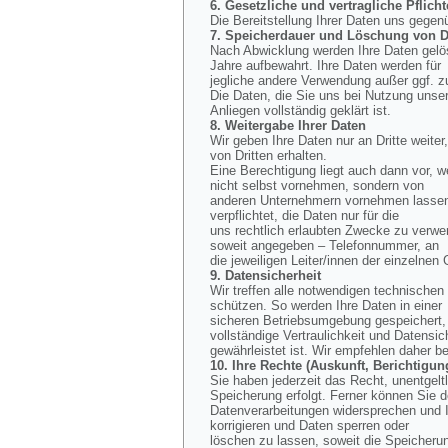
6. Gesetzliche und vertragliche Pflicht
Die Bereitstellung Ihrer Daten uns gegen
7. Speicherdauer und Löschung von D
Nach Abwicklung werden Ihre Daten gelös
Jahre aufbewahrt. Ihre Daten werden für
jegliche andere Verwendung außer ggf. z
Die Daten, die Sie uns bei Nutzung unse
Anliegen vollständig geklärt ist.
8. Weitergabe Ihrer Daten
Wir geben Ihre Daten nur an Dritte weiter
von Dritten erhalten.
Eine Berechtigung liegt auch dann vor, w
nicht selbst vornehmen, sondern von
anderen Unternehmern vornehmen lassen, 
verpflichtet, die Daten nur für die
uns rechtlich erlaubten Zwecke zu verwe
soweit angegeben – Telefonnummer, an
die jeweiligen Leiter/innen der einzelnen
9. Datensicherheit
Wir treffen alle notwendigen technisch
schützen. So werden Ihre Daten in einer
sicheren Betriebsumgebung gespeichert, d
vollständige Vertraulichkeit und Datensic
gewährleistet ist. Wir empfehlen daher b
10. Ihre Rechte (Auskunft, Berichtig
Sie haben jederzeit das Recht, unentgel
Speicherung erfolgt. Ferner können Sie 
Datenverarbeitungen widersprechen und I
korrigieren und Daten sperren oder
löschen zu lassen, soweit die Speicherun