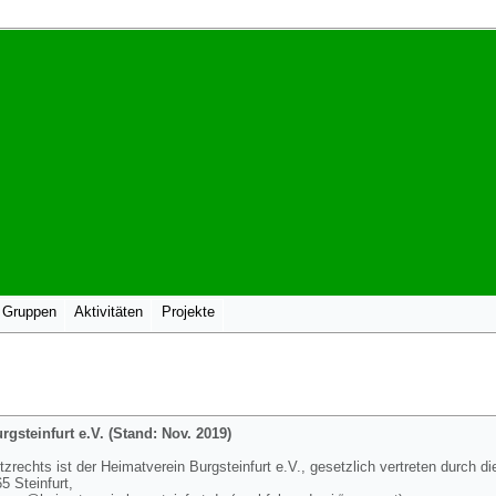
 Gruppen
Aktivitäten
Projekte
gsteinfurt e.V. (Stand: Nov. 2019)
rechts ist der Heimatverein Burgsteinfurt e.V., gesetzlich vertreten durch di
 Steinfurt,