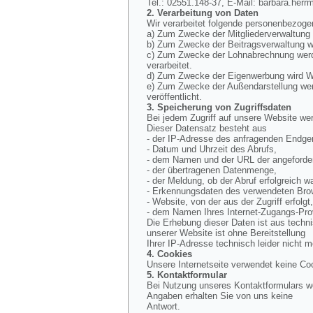
Tel.: 02551.148-37, E-Mail: barbara.herr
2. Verarbeitung von Daten
Wir verarbeitet folgende personenbezoge
a) Zum Zwecke der Mitgliederverwaltung
b) Zum Zwecke der Beitragsverwaltung wi
c) Zum Zwecke der Lohnabrechnung werde
verarbeitet.
d) Zum Zwecke der Eigenwerbung wird Wer
e) Zum Zwecke der Außendarstellung werd
veröffentlicht.
3. Speicherung von Zugriffsdaten
Bei jedem Zugriff auf unsere Website wer
Dieser Datensatz besteht aus
- der IP-Adresse des anfragenden Endger
- Datum und Uhrzeit des Abrufs,
- dem Namen und der URL der angeforder
- der übertragenen Datenmenge,
- der Meldung, ob der Abruf erfolgreich wa
- Erkennungsdaten des verwendeten Bro
- Website, von der aus der Zugriff erfolgt
- dem Namen Ihres Internet-Zugangs-Pro
Die Erhebung dieser Daten ist aus techn
unserer Website ist ohne Bereitstellung
Ihrer IP-Adresse technisch leider nicht m
4. Cookies
Unsere Internetseite verwendet keine Co
5. Kontaktformular
Bei Nutzung unseres Kontaktformulars we
Angaben erhalten Sie von uns keine
Antwort.