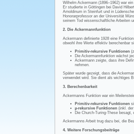
Wilhelm Ackermann (1896–1962) war ein 
Er studierte in Göttingen bei David Hilb
Arnoldinum in Steinfurt und in Lüdensche
Honorarprofessor an der Universität Mün
seinem Tod wissenschaftliche Arbeiten u
2. Die Ackermannfunktion
Ackermann definierte 1928 eine Funktion
obwohl ihre Werte effektiv berechenbar s
Primitiv-rekursive Funktionen
(z
Die Ackermannfunktion wächst jed
Ackermann zeigte, dass ihre Defi
nehmen.
Später wurde gezeigt, dass die Ackerma
verwendet wird. Sie dient als wichtiges B
3. Berechenbarkeit
Ackermanns Funktion war ein Meilenstein
Primitiv-rekursive Funktionen
si
µ-rekursive Funktionen
(inkl. de
Die Church-Turing-These besagt, 
Ackermanns Arbeit trug dazu bei, die Be
4. Weitere Forschungsbeiträge