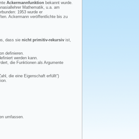
nnte
Ackermannfunktion
bekannt wurde.
mnasiallehrer Mathematik, u.a. am
verbunden: 1953 wurde er
ten. Ackermann veröffentlichte bis zu
us, dass sie
nicht primitiv-rekursiv
ist,
on definieren.
efiniert werden kann.
rdert, die Funktionen als Argumente
ahl, die eine Eigenschaft erfüllt“)
ion.
en umfassen.