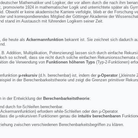
deutscher Mathematiker und Logiker, der vor allem durch die nach ihm bena
ert, promovierte 1924 in mathematischer Logik und unterrichtete später als Gy
id. Obwohl er keine akademische Karriere verfolgte, blieb er der Forschung 
ster und korrespondierendes Mitglied der Göttinger Akademie der Wissenschaf
nd stand im Austausch mit führenden Logikern seiner Zeit.
, die heute als
Ackermannfunktion
bekannt ist. Sie zeichnet sich dadurch a
ind.
.B. Addition, Multiplikation, Potenzierung) lassen sich durch einfache Rekursi
och so schnell, dass sie nicht durch solche einfachen Rekursionsschemata d
nition die Verwendung von
Funktionen höheren Typs
(Typ-2-Funktionen) erfo
nnfunktion
µ-rekursiv
(d.h. berechenbar) ist, indem der
µ-Operator
(„kleinste Z
eispiel in der Berechenbarkeitstheorie und zeigt die Grenzen primitiver Rekurs
 in der Entwicklung der
Berechenbarkeitstheorie
:
nd durch for-Schleifen berechenbar.
r Ackermannfunktion) erfordern while-Schleifen oder den µ-Operator.
dass die µ-rekursiven Funktionen genau die
intuitiv berechenbaren
Funktion
ziehung zwischen verschiedenen Berechenbarkeitsbegriffen zu klären.