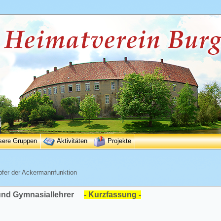
sere Gruppen
Aktivitäten
Projekte
pfer der Ackermannfunktion
 und Gymnasiallehrer
- Kurzfassung -