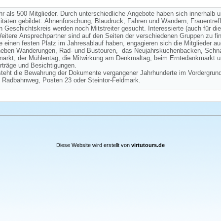
hr als 500 Mitglieder. Durch unterschiedliche Angebote haben sich innerhalb 
vitäten gebildet: Ahnenforschung, Blaudruck, Fahren und Wandern, Frauentre
Geschichtskreis werden noch Mitstreiter gesucht. Interessierte (auch für d
itere Ansprechpartner sind auf den Seiten der verschiedenen Gruppen zu fi
 einen festen Platz im Jahresablauf haben, engagieren sich die Mitglieder au
 neben Wanderungen, Rad- und Bustouren, das Neujahrskuchenbacken, Schnat
kmarkt, der Mühlentag, die Mitwirkung am Denkmaltag, beim Erntedankmarkt 
träge und Besichtigungen.
steht die Bewahrung der Dokumente vergangener Jahrhunderte im Vordergrund
 Radbahnweg, Posten 23 oder Steintor-Feldmark.
Diese Website wird erstellt von
virtutours.de