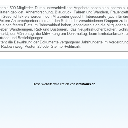
hr als 500 Mitglieder. Durch unterschiedliche Angebote haben sich innerhalb 
vitäten gebildet: Ahnenforschung, Blaudruck, Fahren und Wandern, Frauentre
Geschichtskreis werden noch Mitstreiter gesucht. Interessierte (auch für d
itere Ansprechpartner sind auf den Seiten der verschiedenen Gruppen zu fi
 einen festen Platz im Jahresablauf haben, engagieren sich die Mitglieder au
 neben Wanderungen, Rad- und Bustouren, das Neujahrskuchenbacken, Schnat
kmarkt, der Mühlentag, die Mitwirkung am Denkmaltag, beim Erntedankmarkt 
träge und Besichtigungen.
steht die Bewahrung der Dokumente vergangener Jahrhunderte im Vordergrund
 Radbahnweg, Posten 23 oder Steintor-Feldmark.
Diese Website wird erstellt von
virtutours.de