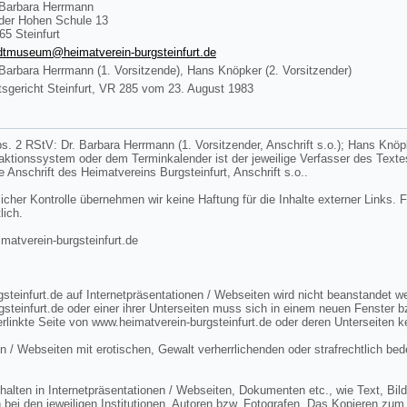
 Barbara Herrmann
der Hohen Schule 13
65 Steinfurt
dtmuseum@heimatverein-burgsteinfurt.de
 Barbara Herrmann (1. Vorsitzende), Hans Knöpker (2. Vorsitzender)
sgericht Steinfurt, VR 285 vom 23. August 1983
s. 2 RStV: Dr. Barbara Herrmann (1. Vorsitzender, Anschrift s.o.); Hans Knöpke
edaktionssystem oder dem Terminkalender ist der jeweilige Verfasser des Tex
ie Anschrift des Heimatvereins Burgsteinfurt, Anschrift s.o..
licher Kontrolle übernehmen wir keine Haftung für die Inhalte externer Links. F
lich.
tverein-burgsteinfurt.de
steinfurt.de auf Internetpräsentationen / Webseiten wird nicht beanstandet 
gsteinfurt.de oder einer ihrer Unterseiten muss sich in einem neuen Fenster 
rlinkte Seite von www.heimatverein-burgsteinfurt.de oder deren Unterseiten k
n / Webseiten mit erotischen, Gewalt verherrlichenden oder strafrechtlich bed
lten in Internetpräsentationen / Webseiten, Dokumenten etc., wie Text, Bild 
 bei den jeweiligen Institutionen, Autoren bzw. Fotografen. Das Kopieren zum 