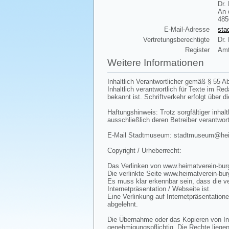
Dr.
An 
485
E-Mail-Adresse
sta
Vertretungsberechtigte
Dr.
Register
Amt
Weitere Informationen
Inhaltlich Verantwortlicher gemäß § 55 Ab
Inhaltlich verantwortlich für Texte im R
bekannt ist. Schriftverkehr erfolgt über d
Haftungshinweis: Trotz sorgfältiger inhalt
ausschließlich deren Betreiber verantwort
E-Mail Stadtmuseum: stadtmuseum@heima
Copyright / Urheberrecht:
Das Verlinken von www.heimatverein-burg
Die verlinkte Seite www.heimatverein-bur
Es muss klar erkennbar sein, dass die ve
Internetpräsentation / Webseite ist.
Eine Verlinkung auf Internetpräsentatione
abgelehnt.
Die Übernahme oder das Kopieren von Inha
genehmigungspflichtig. Die Rechte liegen