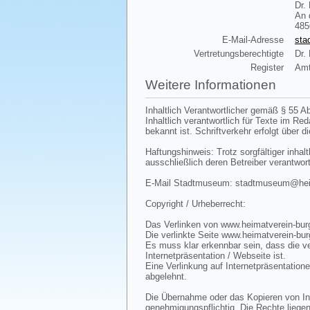
Dr.
An 
485
E-Mail-Adresse
sta
Vertretungsberechtigte
Dr.
Register
Amt
Weitere Informationen
Inhaltlich Verantwortlicher gemäß § 55 Ab
Inhaltlich verantwortlich für Texte im R
bekannt ist. Schriftverkehr erfolgt über d
Haftungshinweis: Trotz sorgfältiger inhalt
ausschließlich deren Betreiber verantwort
E-Mail Stadtmuseum: stadtmuseum@heima
Copyright / Urheberrecht:
Das Verlinken von www.heimatverein-burg
Die verlinkte Seite www.heimatverein-bur
Es muss klar erkennbar sein, dass die ve
Internetpräsentation / Webseite ist.
Eine Verlinkung auf Internetpräsentatione
abgelehnt.
Die Übernahme oder das Kopieren von Inha
genehmigungspflichtig. Die Rechte liegen