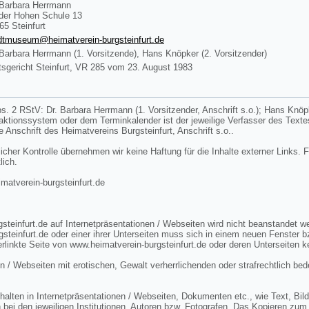
 Barbara Herrmann
der Hohen Schule 13
65 Steinfurt
dtmuseum@heimatverein-burgsteinfurt.de
 Barbara Herrmann (1. Vorsitzende), Hans Knöpker (2. Vorsitzender)
sgericht Steinfurt, VR 285 vom 23. August 1983
s. 2 RStV: Dr. Barbara Herrmann (1. Vorsitzender, Anschrift s.o.); Hans Knöpke
edaktionssystem oder dem Terminkalender ist der jeweilige Verfasser des Tex
ie Anschrift des Heimatvereins Burgsteinfurt, Anschrift s.o..
licher Kontrolle übernehmen wir keine Haftung für die Inhalte externer Links. F
lich.
tverein-burgsteinfurt.de
steinfurt.de auf Internetpräsentationen / Webseiten wird nicht beanstandet 
gsteinfurt.de oder einer ihrer Unterseiten muss sich in einem neuen Fenster 
rlinkte Seite von www.heimatverein-burgsteinfurt.de oder deren Unterseiten k
n / Webseiten mit erotischen, Gewalt verherrlichenden oder strafrechtlich bed
lten in Internetpräsentationen / Webseiten, Dokumenten etc., wie Text, Bild 
 bei den jeweiligen Institutionen, Autoren bzw. Fotografen. Das Kopieren zum 